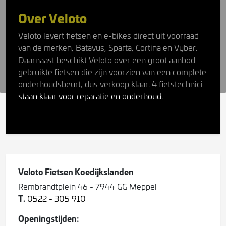
Over Veloto
Veloto levert fietsen en e-bikes direct uit voorraad
van de merken, Batavus, Sparta, Cortina en Vyber.
Daarnaast beschikt Veloto over een groot aanbod
gebruikte fietsen die zijn voorzien van een complete
onderhoudsbeurt, dus verkoop klaar. 4 fietstechnici
staan klaar voor reparatie en onderhoud.
Veloto Fietsen Koedijkslanden
Rembrandtplein 46 - 7944 GG Meppel
T.
0522 - 305 910
Openingstijden: