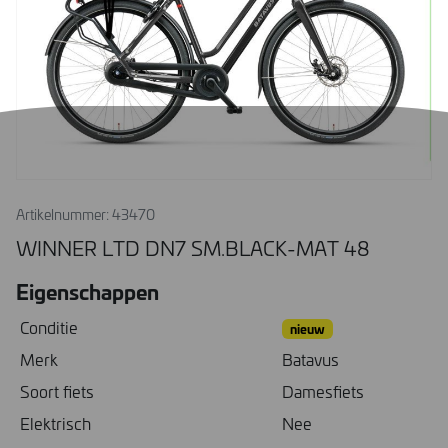
Artikelnummer: 43470
WINNER LTD DN7 SM.BLACK-MAT 48
Eigenschappen
Conditie
nieuw
Merk
Batavus
Soort fiets
Damesfiets
Elektrisch
Nee