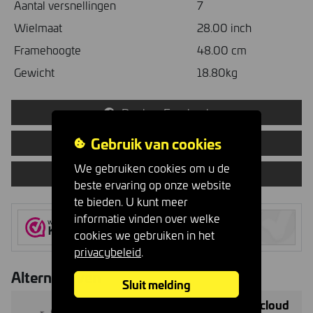
Aantal versnellingen
7
Wielmaat
28.00 inch
Framehoogte
48.00 cm
Gewicht
18.80kg
Deel op Facebook
Gebruik van cookies
Vertel een vriend
We gebruiken cookies om u de
Vraag proefrit aan
beste ervaring op onze website
te bieden. U kunt meer
informatie vinden over welke
cookies we gebruiken in het
privacybeleid
.
Alternatieven
Sluit melding
CORTINA Mozzo Dames Thundercloud