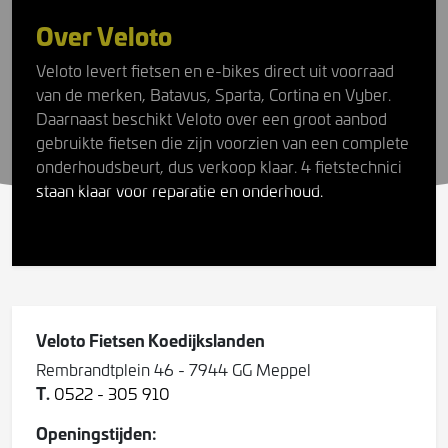
Over Veloto
Veloto levert fietsen en e-bikes direct uit voorraad
van de merken, Batavus, Sparta, Cortina en Vyber.
Daarnaast beschikt Veloto over een groot aanbod
gebruikte fietsen die zijn voorzien van een complete
onderhoudsbeurt, dus verkoop klaar. 4 fietstechnici
staan klaar voor reparatie en onderhoud.
Veloto Fietsen Koedijkslanden
Rembrandtplein 46 - 7944 GG Meppel
T.
0522 - 305 910
Openingstijden: