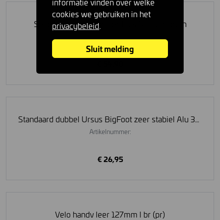
informatie vinden over welke
cookies we gebruiken in het
Selle Royal zadel Drifter Plus 5111 uni bruin
privacybeleid
.
Artikelnummer:
Sluit melding
€ 54,90
Standaard dubbel Ursus BigFoot zeer stabiel Alu 300mm zwart
Artikelnummer:
€ 26,95
Velo handv leer 127mm l br (pr)