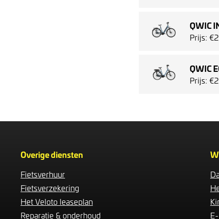
QWIC I
Prijs: €
QWIC E
Prijs: €
Overige diensten
W
Fietsverhuur
Da
Fietsverzekering
He
Het Veloto leaseplan
Ki
Reparatie & onderhoud
E-