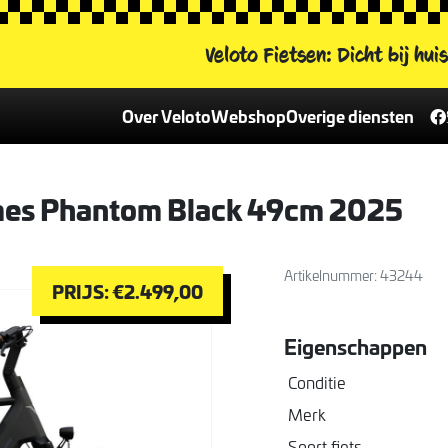
Veloto Fietsen:
Dicht bij hui
Over Veloto
Webshop
Overige diensten
Contactformulier
Alle fietsen
Fietsverhuur
Contactinformatie
Veloto leaseplan
Damesfietsen
es Phantom Black 49cm 2025
Het Veloto team
Reparatie & onderhoud
Herenfietsen
Vacatures
Fietsverzekering
Kinderfietsen
Nieuws
E-bikes
Artikelnummer: 43244
PRIJS: €2.499,00
Onderdelen en accessoires
Eigenschappen
Onze merken
Conditie
Fiets van de week
Merk
Soort fiets