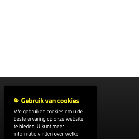
Veloto
Gebruik van cookies
Contactformulier
We gebruiken cookies om u de
beste ervaring op onze website
Het Veloto team
te bieden. U kunt meer
Nieuws
informatie vinden over welke
Algemene voorwaarden