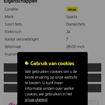
Eigenschappen
Conditie
nieuw
Merk
Sparta
Soort fiets
Damesfiets
Elektrisch
Ja
Aantal versnellingen
7
Wielmaat
28.00 inch
Framehoogte
51.00 cm
Gebruik van cookies
Deel op Facebook
We gebruiken cookies om u de
beste ervaring op onze website
Vertel een vriend
te bieden. U kunt meer
informatie vinden over welke
Vraag proefrit aan
cookies we gebruiken in het
privacybeleid
.