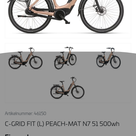
Artikelnummer: 46150
C-GRID FIT (L) PEACH-MAT N7 51 500wh