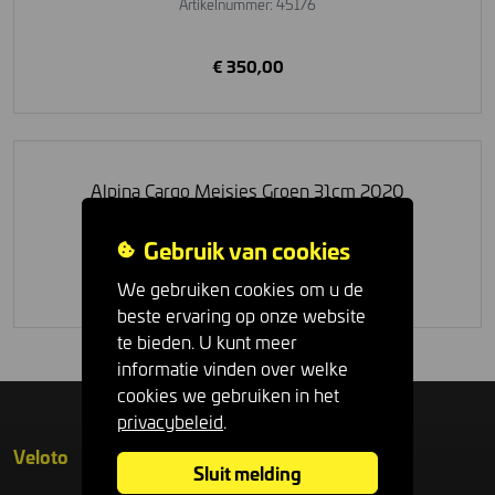
Artikelnummer: 45176
€ 350,00
Alpina Cargo Meisjes Groen 31cm 2020
Artikelnummer: 45638
Gebruik van cookies
€ 195,00
We gebruiken cookies om u de
beste ervaring op onze website
te bieden. U kunt meer
informatie vinden over welke
cookies we gebruiken in het
privacybeleid
.
Veloto
Sluit melding